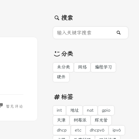
搜索
分类
未分类
网络
编程学习
硬件
标签
暂无评论
int
地址
nat
gpio
天津
树莓派
辉光管
dhcp
etc
dhcpv6
ipv6