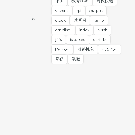
中国
教育科研
网校校通
vevent
rpi
output
clock
教育网
temp
datelist'
index
clash
jffs
iptables
scripts
Python
网络抓包
hc595n
寄存
氖泡