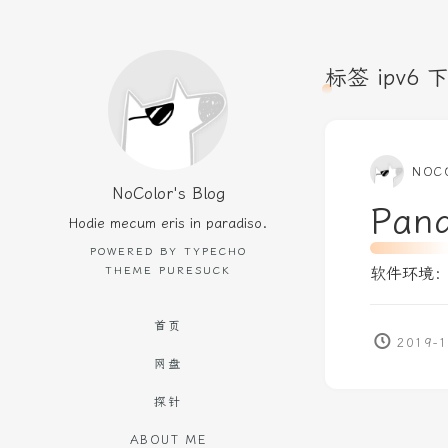
标签 ipv6
NOC
NoColor's Blog
Pan
Hodie mecum eris in paradiso.
POWERED BY TYPECHO
THEME PURESUCK
软件环境：Pan
首页
2019-1
网盘
探针
ABOUT ME