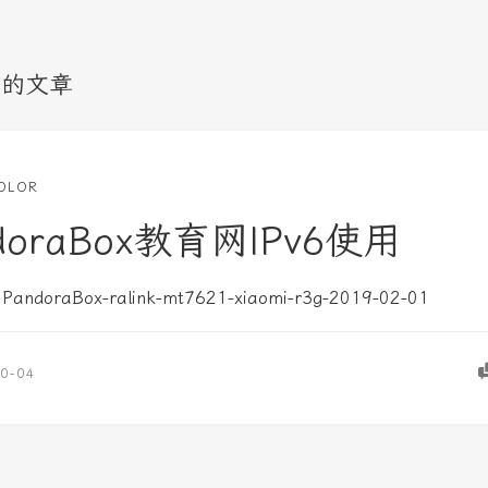
 下的文章
OLOR
doraBox教育网IPv6使用
doraBox-ralink-mt7621-xiaomi-r3g-2019-02-01
0-04